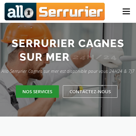
Aller au contenu
Menu
SERRURIER CAGNES SUR MER
BLINDAGE DE PORTE
SERRURIER CAGNES
SUR MER
24H/24
OUVERTURE DE PORTE
SERRURIER À CAGNES
Allo Serrurier Cagnes sur mer est disponible pour vous 24H24 & 7J7
SERRURIER À CROS DE CAGNES
NOS SERVICES
CONTACTEZ-NOUS